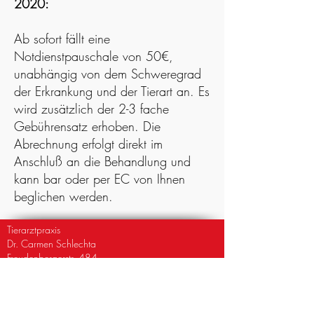
2020:
Ab sofort fällt eine
Notdienstpauschale von 50€,
unabhängig von dem Schweregrad
der Erkrankung und der Tierart an. Es
wird zusätzlich der 2-3 fache
Gebührensatz erhoben. Die
Abrechnung erfolgt direkt im
Anschluß an die Behandlung und
kann bar oder per EC von Ihnen
beglichen werden.
Tierarztpraxis
Dr. Carmen Schlechta
Freudenbergerstr. 484
57072 Siegen
Telefon: 0271/250 978 00
Fax: 0271/250 978 01