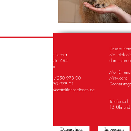
Tierarztpraxis
Unsere Prax
Dr. Carmen Schlechta
Sie telefoni
Freudenbergerstr. 484
den unten au
57072 Siegen
Mo, Di und
Telefon: 0271/250 978 00
Mittwoch
Fax: 0271/250 978 01
Donnersta
Mail:
carmen@zotteltier-seelbach.de
Telefonisch
15 Uhr und 
Datenschutz
Impressum