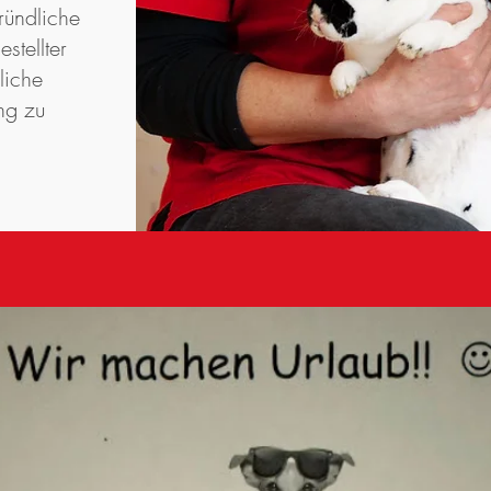
ründliche
stellter
liche
ng zu