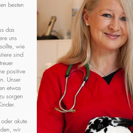
den besten
ss das
ere uns
ollte, wie
tiere sind
treuer
e positive
en. Unser
ren etwas
zu sorgen
Kinder.
 oder akute
den, wir